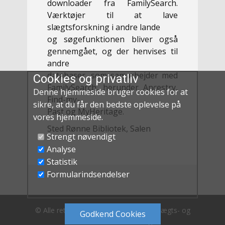
downloader fra FamilySearch.
Værktøjer til at lave
slægtsforskning i andre lande
og søgefunktionen bliver også
gennemgået, og der henvises til
andre
databaser, som samarbejder med
Cookies og privatliv
FamilySearch, herunder Ancestry,
Denne hjemmeside bruger cookies for at
Find-my-
sikre, at du får den bedste oplevelse på
Past og MyHeritage.
vores hjemmeside.
Sted
Rønne Bibliotek, Salen
Strengt nøvendigt
Analyse
Statistik
Formularindsendelser
© Alle rettigheder tilhøre Bornholms Slægts- og
Godkend​ Cookies
Lokalhistoriske Forening